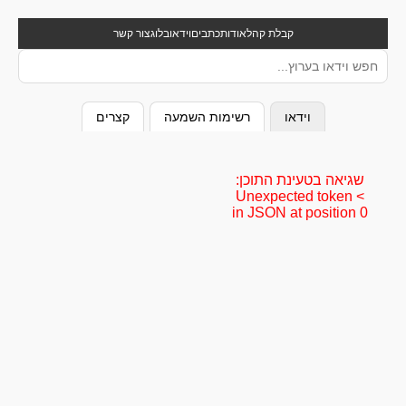
קבלת קהל
אודות
כתבים
וידאו
בלוג
צור קשר
וידאו
רשימות השמעה
קצרים
שגיאה בטעינת התוכן:
Unexpected token <
in JSON at position 0