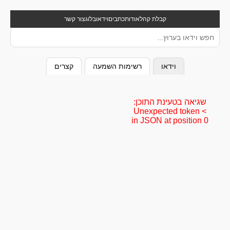
קבלת קהל
אודות
כתבים
וידאו
בלוג
צור קשר
וידאו
רשימות השמעה
קצרים
שגיאה בטעינת התוכן:
Unexpected token <
in JSON at position 0