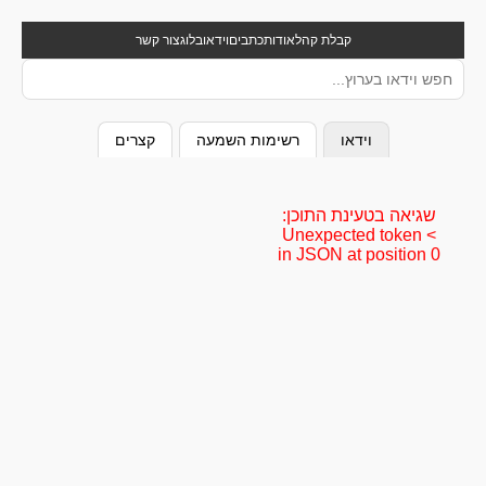
קבלת קהל
אודות
כתבים
וידאו
בלוג
צור קשר
וידאו
רשימות השמעה
קצרים
שגיאה בטעינת התוכן:
Unexpected token <
in JSON at position 0