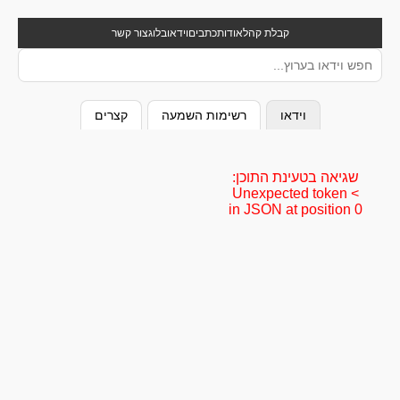
קבלת קהל
אודות
כתבים
וידאו
בלוג
צור קשר
וידאו
רשימות השמעה
קצרים
שגיאה בטעינת התוכן:
Unexpected token <
in JSON at position 0