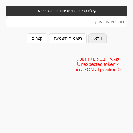
קבלת קהל
אודות
כתבים
וידאו
בלוג
צור קשר
וידאו
רשימות השמעה
קצרים
שגיאה בטעינת התוכן:
Unexpected token <
in JSON at position 0