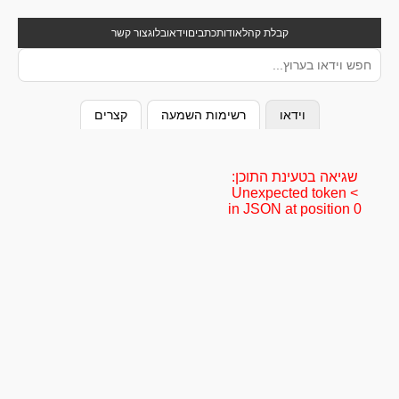
קבלת קהל
אודות
כתבים
וידאו
בלוג
צור קשר
וידאו
רשימות השמעה
קצרים
שגיאה בטעינת התוכן:
Unexpected token <
in JSON at position 0