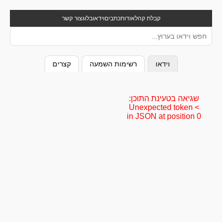
קבלת קהל
אודות
כתבים
וידאו
בלוג
צור קשר
וידאו
רשימות השמעה
קצרים
שגיאה בטעינת התוכן:
Unexpected token <
in JSON at position 0