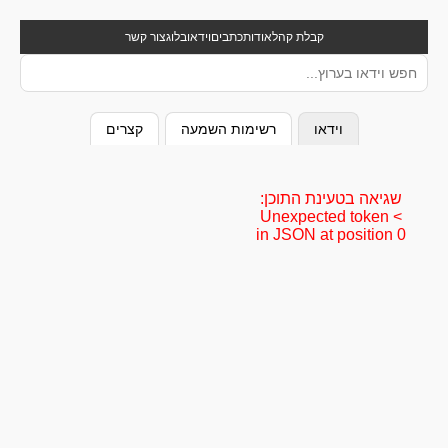
קבלת קהל
אודות
כתבים
וידאו
בלוג
צור קשר
וידאו
רשימות השמעה
קצרים
שגיאה בטעינת התוכן:
Unexpected token <
in JSON at position 0