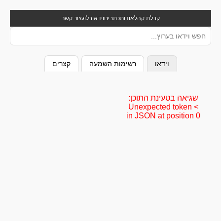
קבלת קהל
אודות
כתבים
וידאו
בלוג
צור קשר
וידאו
רשימות השמעה
קצרים
שגיאה בטעינת התוכן:
Unexpected token <
in JSON at position 0