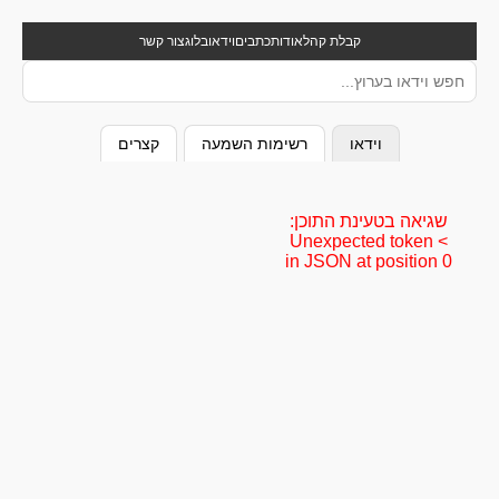
קבלת קהל
אודות
כתבים
וידאו
בלוג
צור קשר
וידאו
רשימות השמעה
קצרים
שגיאה בטעינת התוכן:
Unexpected token <
in JSON at position 0