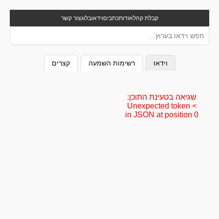
קבלת קהל
אודות
כתבים
וידאו
בלוג
צור קשר
וידאו
רשימות השמעה
קצרים
שגיאה בטעינת התוכן:
Unexpected token <
in JSON at position 0