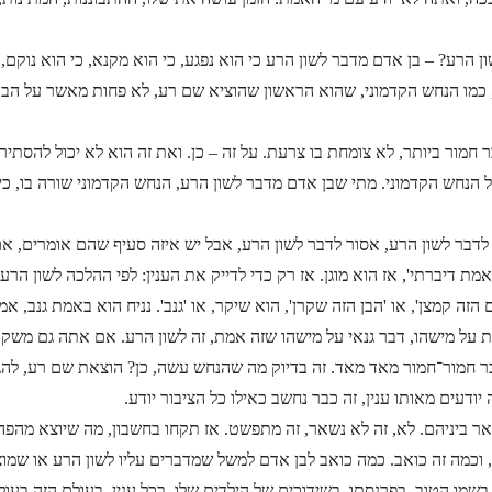
ן הרע? – בן אדם מדבר לשון הרע כי הוא נפגע, כי הוא מקנא, כי הוא נוקם
, כמו הנחש הקדמוני, שהוא הראשון שהוציא שם רע, לא פחות מאשר על הבור
ור ביותר, לא צומחת בו צרעת. על זה – כן. ואת זה הוא לא יכול להסתיר. 
של הנחש הקדמוני. מתי שבן אדם מדבר לשון הרע, הנחש הקדמוני שורה בו, כ
לדבר לשון הרע, אסור לדבר לשון הרע, אבל יש איזה סעיף שהם אומרים, אם 
מת דיברתי', אז הוא מוגן. אז רק כדי לדייק את הענין: לפי ההלכה לשון הרע
הזה קמצן', או 'הבן הזה שקרן', הוא שיקר, או 'גנב'. נניח הוא באמת גנב, אמ
על מישהו, דבר גנאי על מישהו שזה אמת, זה לשון הרע. אם אתה גם משקר ומ
ר חמור־חמור מאד מאד. זה בדיוק מה שהנחש עשה, כן? הוצאת שם רע, להגיד
דעים מאותו ענין, זה כבר נחשב כאילו כל הציבור יודע.
יניהם. לא, זה לא נשאר, זה מתפשט. אז תקחו בחשבון, מה שיוצא מהפה אי
שה, וכמה זה כואב. כמה כואב לבן אדם למשל שמדברים עליו לשון הרע או שמו
בשמו הטוב, בפרנסתו, בשידוכים של הילדים שלו, בכל ענין, בעולם הזה בעול