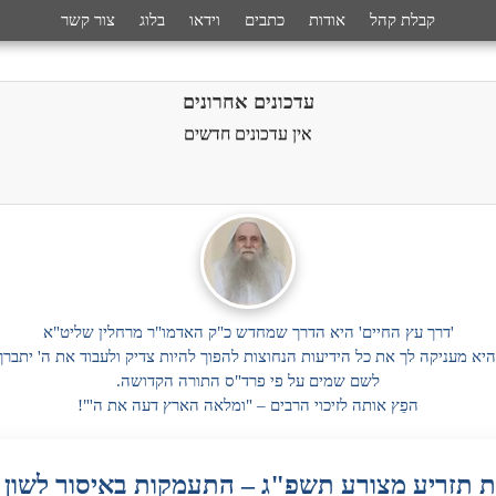
קבלת קהל
אודות
כתבים
וידאו
בלוג
צור קשר
עדכונים אחרונים
אין עדכונים חדשים
'דרך עץ החיים' היא הדרך שמחדש כ"ק האדמו"ר מרחלין שליט"א
היא מעניקה לך את כל הידיעות הנחוצות להפוך להיות צדיק ולעבוד את ה' יתברך
לשם שמים על פי פרד"ס התורה הקדושה.
הפֵץ אותה לזיכוי הרבים – "ומלאה הארץ דעה את ה'"!
 תזריע מצורע תשפ"ג – התעמקות באיסור לשון 