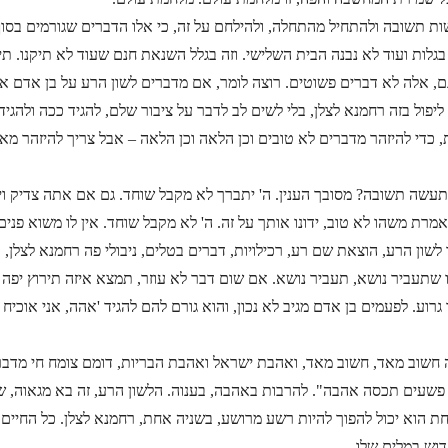
שות תשובה ולהתחיל מהתחלה, ולהילחם על זה, כי אלו הדברים שגורמים בס
בגלות ועוד לא נבנה הבית השלישי. וזה בגלל השנאת חנם שעוד לא תיקנו. תי
ם, אלה לא דברים פשוטים. רוצה לומר, אם מדברים לשון הרע על בן אדם א
ליפול בזה רחמנא לצלן, בלי לשים לב לדבר על ציבור שלם, להגיד ככה ולהגיד כ
ת, כדי להיזהר מדברים לא טובים וכן הלאה וכן הלאה – אבל צריך להיזהר 
עשה תשובה? מסובך הענין. ה' יתברך לא מקבל שוחד. גם אם אתה צדיק ויש 
מרת משהו לא טוב, ידונו אותך על זה. ה' לא מקבל שוחד. אין לו משוא פנים, ד
ון הרע, הוצאת שם רע, רכילויות, דברים בטלים, ניבולי פה רחמנא לצלן, 
שתעביר נושא, תעביר נושא. אם שום דבר לא עוזר, תמצא איזה תירוץ יפה
רוע. לפעמים בן אדם מגיב לא נכון, והוא גורם להם להגיד 'אהה, אני אוכיח 
 זה חשוב מאד, חשוב מאד, ואהבת ישראל ואהבת הבריות, דומם צומח חי מדבר
פשעים תכסה אהבה". להרבות באהבה, בענוה. הלשון הרע, זה בא מגאוה, 
חת הוא יכול להפוך להיות רשע מרושע, בשניה אחת, רחמנא לצלן. כל החיים 
וש במלים שלו.