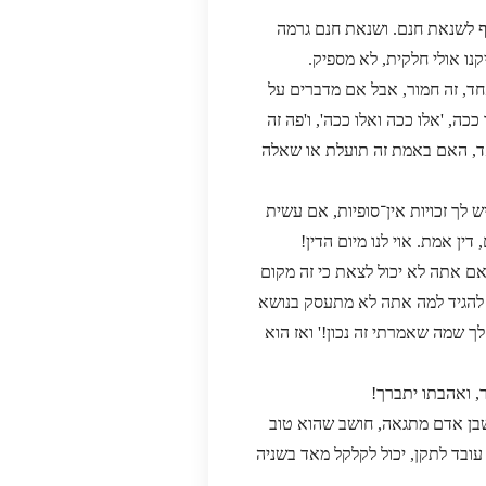
וף לשנאת חנם. ושנאת חנם גרמה
קנו אולי חלקית, לא מספיק.
חד, זה חמור, אבל אם מדברים על
כה, 'אלו ככה ואלו ככה', ו'פה זה
מאד, האם באמת זה תועלת או שאלה
לך זכויות אין־סופיות, אם עשית
ין אמת. אוי לנו מיום הדין!
אם אתה לא יכול לצאת כי זה מקום
 להגיד למה אתה לא מתעסק בנושא
לך שמה שאמרתי זה נכון!' ואז הוא
, ואהבתו יתברך!
שבן אדם מתגאה, חושב שהוא טוב
עובד לתקן, יכול לקלקל מאד בשניה