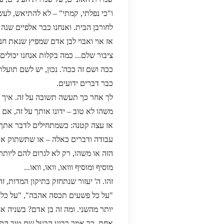
ו"כי נפלתי, קמתי" – לא להתיאש, לע
לחורבן הבית. ואנחנו כבר אלפיים שנה 
אז אוי ואבוי לבן אדם שמפיץ שנאת חנ
ציבור שלם... כמה בקלות אנחנו יכולים 
ככה ושם זה ככה'. נכון, יש לשם תועל
כבר דברים ידועים.
לך אחר כך תעשה תשובה על זה. איך ת
משהו לא טוב – ידונו אותך על זה, אם א
אז עצה קטנה: כשמתחילים לדבר אתך לש
עבודה ודברים כאלה – או שתשתוק או 
הזה או משהו, רק לא לגרום להם ליותר ג
מוסיף ומוסיף ווואו, וואו, וואו...
זהו. ה' יעזור שנתחזק בתיקון המדות,
"על כל פשעים תכסה אהבה", "על כל 
יותר מהשני. ומה זה בן אדם? בשניה א
אחת. כך אמר רבינו הבעל שם טוב הקד