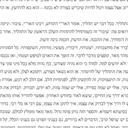
וב אצל עצמו ויכול להיות שיכריע בצורה לא נכונה – הוא בא להתיעץ, אז ה
הליך. בכל דבר יש תהליך, אומר האר"י הקדוש, רבינו האר"י, עיבור–יניקה–
ה רואים פה: 'עיבור' זה כשמתחיל להתהוות השלב הראשון של התהליך, אחר כך
ת ה'מוחין', את ההבנה, את הדעת, חכמה בינה ודעת.
רר את מחשבותיו, רצונותיו, דיבוריו, מעשיו, מדותיו, השקפותיו. כל הסוגיו
ר מאד, קופצים מדבר לדבר. זה הופך את האדם לטיפש ושטחי, ואז נכנסות 
לא יודעים למה. למה? כי הוא נהיה 'מצורע', כן? נהיה מלא בכל מיני סוגי צ
שה את התהליך של להיטהר. אז הוא נשאר מצורע, רחמנא לצלן, ולא מגיע לתי
נות, זה התעמקות, זה להקשיב ללב, לפנימיות הלב. אם הלב לא רגוע, אמרת מ
קר, אולי יש שמה כפירה, אולי יש שמה עזות, לא יודע, תבדוק. תבדוק את
א 'דרך עץ החיים', שיצא לאור בחודש האחרון. אפשר להוריד אותו מהאתר
ו דרך איך לבדוק את עצמו, איך לתקן את עצמו, עם רבי או בלי רבי. בדור ש
סיעתא דשמיא. והספר הזה נותן פתח גדול. מאד מאד מומלץ לכולם. שנזכה 
 יש 'ערפל קרב', הדברים לא ברורים, גם בעניני הפרט גם בעניני הכלל, קל וח
ככה, ואתה לא יודע עם מי האמת. הזמן עושה את שלו, ההתבוננות, המתינות