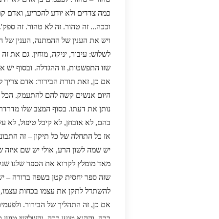
כמה צדדים ולא יודע להכריע, ואדם קר
וככה... זה טהור. זה לא טהור. זה ספק'.
ויש את הענין של ההמתנה, הענין של הת
לשלוש: עיבור, יניקה, מוחין. גם את ז
שזו התפשטות, זו ההגדלה. ובסוף יש א
אם כן, זאת תורת הבירור: אדם צריך לב
היום אנשים קשה להם להתעמק. הכל מה
נותן את דעתו. בסוף המצב שלו מדרדר ו
בהם, לא אובחן, לא קיבל טיפול, לא ע
אז כל התחלה של כל תיקון – זה התבונ
יש שמה לשון הרע, אולי יש שם איזה ש
מאד מומלץ לקרוא את הספר שלנו שנקר
שזה ספר יחסית קטן בשפה ברורה – יש ל
להשתדל לתקן את עצמו בכחות עצמו, ב
אם כן, זה התהליך של הבירור. ולפעמים
ככה, וההוא טוען ככה, והשלישי טוען 