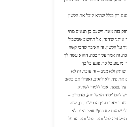
רבעם רק בגלל שהוא קיבל את הלשון
ק בזה מאד. ויש גם כן תנאים מתי
ד אותנו ש'הנה, אל תחשוב שבשביל
ר על הלשון. זה האיבר שהכי קשה
כה, זה אמר עליך ככה. ההוא עשה לך
 מזעזע כל כך, פוגע כל כך.
תק ולא מגיב – זה עובר, זה לא
את פיך, לא להגיב, ואפילו אם כואב
ן על עצמך. אבל ללמוד לשתוק.
ש להם 'יסוד האש' חזק, מדברים –
יזהר מאד בענין הרכילות, כן, שזה
לי שמעת לא נכון? אולי ראית לא
ל" – ממלחמה למלחמה. המלחמה הזו על