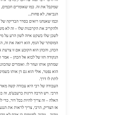
שמקבל את זה. כמו שאומרים חכמים, זה
הנביאה, לא פחות...
וכמו שאנחנו רואים בסדר הבדיקה של 
ולהקריב את הקרבנות שלו – זה לא משה
לשכן שלו בשקט איזה לשון הרע על מיש
המוסתר של הגוף, הוא רואה את זה, ה
הכהן, והכהן הוא הקובע אם זו צרעת או
הנקודה הזו של לבוא אל הכהן – אמר ר
שמתקן אותו ועוזר לו. ואומרים שהכוונ
הוא נפטר, אולי הוא גם דן אותו בשמים
לתת לו דרך.
העבודה של רבי היא עבודה קשה מאד מא
הרבי. ויש הרבה דרגות ברעבע'ס, זה בר
האלה – זה צריך להיות בכל דור, כדי ל
אז הצדיק, הרבי, צריך לראות את הנגע
טהור – טהור. לפעמים בן אדם לא יודע 