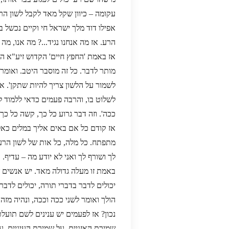
עקומה – כיוון שקל מאד לקבל לשון הר
אפילו דוד מלך ישראל חי וקיים נכשל ב
הרע. אז מה אנחנו נגיד...? מה אנו, מה ח
אז באמת 'החפץ חיים' הקדוש זיע"א הב
מותר לדבר. כל זה מוסבר היטב. ואומר
לשמור על הלשון צריך להיות שתקן'. 
לשלוט בו, והרבה פעמים כדאי ללמוד 
ככה'. וזה דבר גרוע כל כך, קשה כל כך,
אז קודם כל אם באים אליך במלים כאל
מתפתח. כל מלה, כל אות של לשון הרע 
לך ושורף לך ואני לא יודע מה – עדיף. 
באמת זו מעלה גדולה מאד. יש אנשים ש
יכולים לדבר בדברי תורה, יכולים לדבר 
הולך ואומר לשני ככה וככה, ונהיה מזה
נכון? אז לפעמים יש ענינים לשם תועלת 
שמירת האזניים, על שמירת העיניים, 