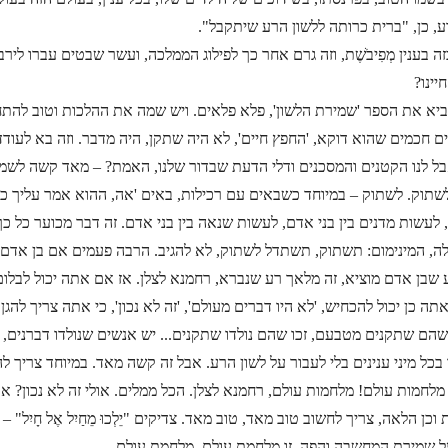
ע, כן, "ברית כרותה ללשון הרע שיתקבל".
זה בענין מְפִיבֹשֶׁת, וזה גרם אחר כך לפילוג הממלכה, ועשר שבטים עברו לי
יינו?
יא את הספר 'שמירת הלשון', פלא פלאים. ויש שמה את ההלכות וטוב להתחז
ים חכמים שהוא דוקא, 'החפץ חיים', לא היה שתקן, היה מדבר. וזה בא לעוד
אבל לנו הקטנים והמסכנים ודלי הדעת שבדור שלנו, האמת? – מאד קשה לשמו
לשתוק. לשתוק – במיוחד כשבאים עם רכילות, באים 'אה, ההוא אמר עליך כ
 לעשות מדנים בין בני אדם, לעשות שנאה בין בני אדם. זה דבר מכוער כל כך,
ה, המינימום: תשתוק, תשתדל לשתוק, לא להגיב. הרבה פעמים אם בן אדם שו
שבן אדם מוציא, זה מלאך רע שנברא, רחמנא לצלן. אז אם אתה יכול לבלום 
אתה כן יכול להכחיש, 'לא היו דברים מעולם', 'זה לא נכון', כי אתה צריך להג
הם שתקנים מטבעם, זכו שהם נולדו שתקנים... יש אנשים שנולדו דברנים, י
בכל מיני ענינים בלי לעבור על לשון הרע. אבל זה קשה מאד. במיוחד צריך לה
 מלחמות עולם! מלחמות עולם, רחמנא לצלן. הכל ממלים. אולי זה לא נכון? או
וכן הלאה, צריך לחשוב טוב מאד, טוב מאד. צדיקים "יֵלְכוּ מֵחַיִל אֶל חָיִ
על שמירת המחשבה והפה, זו מלחמת עולם. מלחמת עולם.