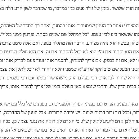
 הורג שלושה. בזמן של גילוי פנים כמו במדבר, מי שמדבר לשון הרע חלה ב
המצורע ואחר כך הענין שמסגירים אותו בהסגר, ואחר כך הסדר של הטהרה,
ו שנשאר בינו לבין עצמו. "כל המחלל שם שמים בסתר, נפרעין ממנו בגלוי"
הו, עכשיו הוא נהיה מצורע, הדבר הזה מתגלה בגופו. ואם אלה סימני צרעת
אם הוא יסתיר את זה? הוא לא יכול להסתיר את זה. אם הוא חולה בצרעת בס
 לא, אם זה בספק, אם צריך להמתין, להסגיר אותו ועוד פעם לבדוק אותו וכ
בינו הבעל שם טוב הקדוש זיע"א שממנו והלאה יהודי לא יוכל לתקן את עצמ
ה היא שיהיה לבן אדם רבי בעולם הזה, מישהו שחי בזמנו, וגם רבי בשמים. ר
 בבית הדין שלו. והרבי שנמצא כאן בעולם בזמן שלו צריך להוכיח אותו, צריך
ד, בעניני הפרט וגם בעניני העדה, ולפעמים גם בענינים של כלל עם ישראל
ור, ובכל דור ודור דרגות שונות. יש ירידת הדורות. אבל הענין של ההדרכה, 
עזור לבן אדם להגיע לתיקון שלו, כי האדם לא רואה את נגעי עצמו. כן, ככה 
 של האדם כדי לעזור לו. ואת זה אנחנו רואים כאן בפרשה, שבאים אל הכהן
אם עשה עבירה או לא, אם יש משהו שיש לו ספק, יש לו איזו מדה או איזו מ