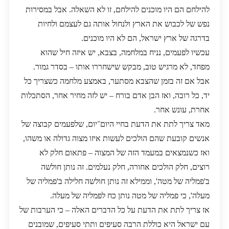
להילחם הם היו מוכנים להילחם, זו לא השאלה. אבל במסירות
נפש של לכבוש את הארץ ולנחול אותה גם לעצמם ולחיות
בדרגה של ארץ ישראל, הם לא היו מוכנים.
עכשיו לפעמים, נניח במלחמה, בצבא, יש איזה חיל שהוא
מפחד, לא מרגיש טוב, מבקש שישחררו אותו – בסדר גמור.
אבל אם זה בזמן שהצבא מסתער, באמצע מלחמה כשצריך כל
יד, כל רובה, ואז הבן אדם בורח – יש לזה מחיר אחר, הסתכלות
אחרת, עונש אחר.
מאד צריך לתת את הדעת בחיי היום־יום, שלפעמים קבוצה של
אנשים קובעת שהם הולכים לעשות איזו מצוה גדולה או משהו,
ואז כשנמצאים במעמד הזה של המצוה – פתאום חלק לא
רוצים, חלק הולכים אחורה, חלק נעלמים. זה נותן חולשה
ב'פמליה של מטה', וממילא זה נותן חולשה חלילה ב'פמליה של
מעלה', כי פמליה של מטה נותן כח לפמליה של מעלה.
אז צריך לתת את הדעת על כל הדברים האלה – כי הערבות של
עם ישראל היא כוללת הרבה סעיפים ותתי סעיפים, שמובנים