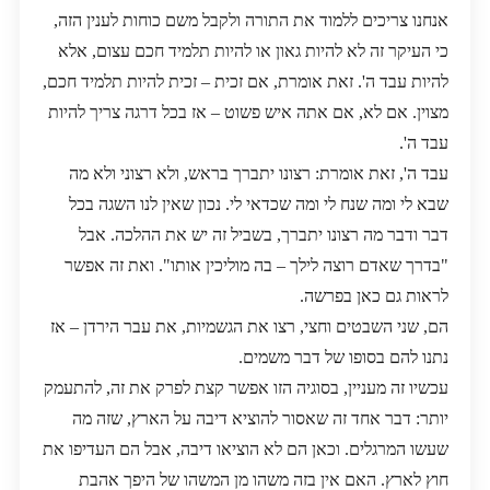
אנחנו צריכים ללמוד את התורה ולקבל משם כוחות לענין הזה,
כי העיקר זה לא להיות גאון או להיות תלמיד חכם עצום, אלא
להיות עבד ה'. זאת אומרת, אם זכית – זכית להיות תלמיד חכם,
מצוין. אם לא, אם אתה איש פשוט – אז בכל דרגה צריך להיות
עבד ה'.
עבד ה', זאת אומרת: רצונו יתברך בראש, ולא רצוני ולא מה
שבא לי ומה שנח לי ומה שכדאי לי. נכון שאין לנו השגה בכל
דבר ודבר מה רצונו יתברך, בשביל זה יש את ההלכה. אבל
"בדרך שאדם רוצה לילך – בה מוליכין אותו". ואת זה אפשר
לראות גם כאן בפרשה.
הם, שני השבטים וחצי, רצו את הגשמיות, את עבר הירדן – אז
נתנו להם בסופו של דבר משמים.
עכשיו זה מעניין, בסוגיה הזו אפשר קצת לפרק את זה, להתעמק
יותר: דבר אחד זה שאסור להוציא דיבה על הארץ, שזה מה
שעשו המרגלים. וכאן הם לא הוציאו דיבה, אבל הם העדיפו את
חוץ לארץ. האם אין בזה משהו מן המשהו של היפך אהבת