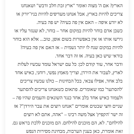
הארץ? אם ה' מצוה ואומר "ארץ זבת חלב ודבש" ושאנחנו
צריכים להיות בארץ, אבל אנחנו מעדיפים להיות בניו־יורק או
לא יודע איפה – האם אין פה בעיה? יש פה בעיה.
כשבן אדם בוחר להיות במקום אחר – בוחר, לא שנגזר עליו או
גירשו אותו או אין באפשרות בשום אופן, טוב... אלא הוא בוחר
להיות במקום שנח לו יותר גשמית – אז האם אין פה בעיה?
בודאי שיש כאן בעיה. אז זה דבר אחד.
ודבר אחר, עוד קודם לכן: כל עם ישראל עומד עכשיו לעלות
לארץ, לעבור את הירדן, וצריך מאמץ נפשי, רוחני, כאיש אחד
בלב אחד, אפילו צבאי, בכל הבחינות – כולנו עכשיו צריכים
'להסתער' כמו שאומרים. פתאום כשאנחנו צריכים להסתער
ולעמוד כאיש אחד בלב אחד כנגד השונאים והעמים שהיו פה –
שניים וחצי שבטים אומרים "אנחנו רוצים את עבר הירדן"? אז
זה ישר 'הקפיץ' אצל משה רבינו – "אהה, אתם לא רוצים
להילחם". לא, הם מוכנים להילחם. הם מוכנים ללכת בראש גם.
זאת אומרת, כאן בענין הערבות, מבחינת מסירות הנפש