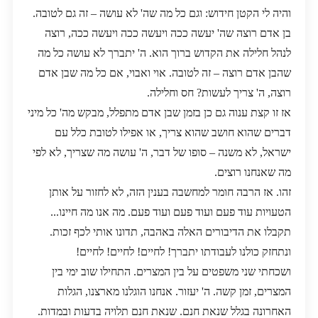
והיה לי הקטן חידוש: וגם כל מה שה' לא עושה – זה גם לטובה.
בן אדם רוצה שה' יעשה ככה ויעשה ככה ויעשה ככה, רוצה
לנהל חלילה את הקדוש ברוך הוא. ה' יתברך לא עושה כל מה
שהבן אדם רוצה – זה לטובה. אוי ואבוי, אם כל מה שבן אדם
רוצה, ה' צריך לעשות? חס וחלילה.
אז זו קצת ענוה גם כן בזמן שבן אדם מתפלל, מבקש מה' כל מיני
דברים שהוא חושב שהוא צריך, או אפילו לטובת כלל עם
ישראל, לא משנה – סופו של דבר, ה' עושה מה שצריך, לא לפי
מה שאנחנו רוצים.
זהו. אז הרבה חומר למחשבה בענין הזה, לא לחזור על אותן
הטעויות עוד פעם ועוד פעם ועוד פעם. מה אנו מה חיינו...
תקבלו את הדיבורים האלה באהבה, תדונו אותי לכף זכות.
ונתחזק כולנו לעבודתו יתברך! לחיים! לחיים! לחיים!
ושכחתי שני משפטים על בין המצרים. התחילו שוב ימי בין
המצרים, זמן קשה. ה' יעזור. אנחנו הוגלנו מארצנו, הגלות
האחרונה בגלל שנאת חנם. שנאת חנם תלויה בדעות ובמדות.