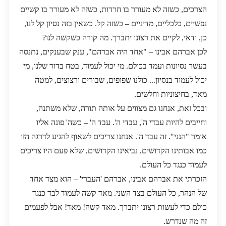
הצרכים, כשזה לא מעורר בו חרדות, כשזה לא מעורר בו קשיים
נפשיים, כלכליים, מדיניים – כשזה קל. כשאין בזה נסיון קל לנו,
כן, ודאי, לקיים את רצונו יתברך. מה קורה כשקשה לנו?
לכן אברהם אבינו – "אחד היה אברהם", ענק שבענקים, נתנסה
בעשר נסיונות ועמד בכולם. מי יכול לעמוד, בטח בדור שלנו, מי
יכול לעמוד בנסיון... כולנו שפופים, שבורים ורצוצים, למטה
מאד, בחיצוניות וחלשים.
ובכל זאת, אנחנו גם מצווים על אותה תורה, שלא משתנה,
וחייבים להיות עבדי ה', עבדי ה'. עבד ה' – כשה' פונה אליו
אומר "הנני". זה עבד ה'. אנחנו צריכים לשאוף להגיע לדרגה הזו
כמו אבותינו הקדושים, נביאינו הקדושים, שלא פעם היו צריכים
לעמוד כנגד כל העולם.
הזכרתי את אברהם אבינו, אברהם 'העברי' – הוא מצד אחד
של הנהר, כל העולם בצד השני. מאד קשה לעמוד לבד כנגד
כולם כדי לעשות רצונו יתברך. מאד קשה! מאד! אבל לפעמים
זה מה שנדרש.