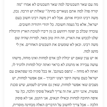
מה עם שאר השבטים? למה שאר השבטים לא אמרו "מה
קורה פה? למה אתם נשארים בחוץ?" שאלות יש הרבה. נכון,
משה רבינו הוכיח אותם. אבל לא רק משה רבינו חשוב בעם
ישראל, אלא כל נשמה חשובה. כל יהודי ויהודיה חשובים.
עובדה שכלב בן יפונה ויהושע בן נון דיברו לטובת הארץ והיכולת
שלנו לכבוש את הארץ, וזה היה טוב מאד, למרות שהיה שם
משה רבינו. וכאן לא שומעים את השבטים האחרים. אין לי
מושג למה.
אז יש ענין שאם יש יכולת לבן אדם למחות ואינו מוחה, מישהו
עושה עבירה או מתנהג לא כראוי ואתה יכול למחות ולהגיד לו,
ואתה לא מוחה – 'נתפס בעוונם'. אז בכל סוגיה כזו שפתאום עם
ישראל כעם עושה היפך רצונו יתברך – אם אפשר למחות, יש
מצבים שאי אפשר למחות, שאין גם אוזניים לשמוע, שיש סכנת
נפשות, אינני יודע, את זה צריך לשאול פוסקי הלכה, כן? עד
איפה החובה למחות ובאילו תנאים, אני הקטן, אני לא פוסק
הלכה – אבל צריך לחשוב על הדברים האלה מבחינה מוסרית,