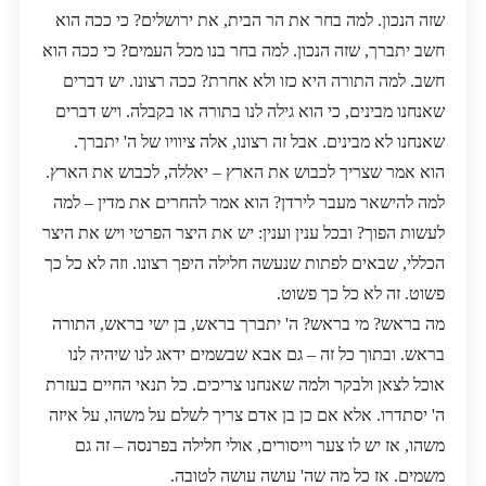
שזה הנכון. למה בחר את הר הבית, את ירושלים? כי ככה הוא
חשב יתברך, שזה הנכון. למה בחר בנו מכל העמים? כי ככה הוא
חשב. למה התורה היא כזו ולא אחרת? ככה רצונו. יש דברים
שאנחנו מבינים, כי הוא גילה לנו בתורה או בקבלה. ויש דברים
שאנחנו לא מבינים. אבל זה רצונו, אלה ציוויו של ה' יתברך.
הוא אמר שצריך לכבוש את הארץ – יאללה, לכבוש את הארץ.
למה להישאר מעבר לירדן? הוא אמר להחרים את מדין – למה
לעשות הפוך? ובכל ענין וענין: יש את היצר הפרטי ויש את היצר
הכללי, שבאים לפתות שנעשה חלילה היפך רצונו. וזה לא כל כך
פשוט. זה לא כל כך פשוט.
מה בראש? מי בראש? ה' יתברך בראש, בן ישי בראש, התורה
בראש. ובתוך כל זה – גם אבא שבשמים ידאג לנו שיהיה לנו
אוכל לצאן ולבקר ולמה שאנחנו צריכים. כל תנאי החיים בעזרת
ה' יסתדרו. אלא אם כן בן אדם צריך לשלם על משהו, על איזה
משהו, אז יש לו צער וייסורים, אולי חלילה בפרנסה – זה גם
משמים. אז כל מה שה' עושה עושה לטובה.