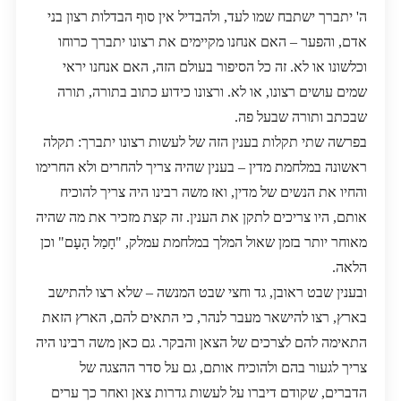
ה' יתברך ישתבח שמו לעד, ולהבדיל אין סוף הבדלות רצון בני
אדם, והפער – האם אנחנו מקיימים את רצונו יתברך כרוחו
וכלשונו או לא. זה כל הסיפור בעולם הזה, האם אנחנו יראי
שמים עושים רצונו, או לא. ורצונו כידוע כתוב בתורה, תורה
שבכתב ותורה שבעל פה.
בפרשה שתי תקלות בענין הזה של לעשות רצונו יתברך: תקלה
ראשונה במלחמת מדין – בענין שהיה צריך להחרים ולא החרימו
והחיו את הנשים של מדין, ואז משה רבינו היה צריך להוכיח
אותם, היו צריכים לתקן את הענין. זה קצת מזכיר את מה שהיה
מאוחר יותר בזמן שאול המלך במלחמת עמלק, "חָמַל הָעָם" וכן
הלאה.
ובענין שבט ראובן, גד וחצי שבט המנשה – שלא רצו להתישב
בארץ, רצו להישאר מעבר לנהר, כי התאים להם, הארץ הזאת
התאימה להם לצרכים של הצאן והבקר. גם כאן משה רבינו היה
צריך לגעור בהם ולהוכיח אותם, גם על סדר ההצגה של
הדברים, שקודם דיברו על לעשות גדרות צאן ואחר כך ערים