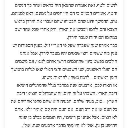
לנשים ולטף. זאת אומרת שהצאן היה בראש ואחר כך הנשים
והטף. אומרים חכמים כי הם היו חסים על ממונם, דאגו לממונם.
טוב, ההמשך ידוע שהם הבטיחו שהם יעברו את הירדן בראש
הצבא והם ילחמו ויכבשו את הארץ, ורק אחרי שכל אחד ישב
במקומו הם יחזרו לעבר הירדן.
כבר אמרנו שנה שעברה שעל פי האר"י ז"ל, בענין הספירות יש
ענין כזה ששניים וחצי שבטים יהיו מעבר לירדן. אבל אנחנו
הולכים בפשט כיוון שהחכמים דרשו אותם לגנאי, וגם משמים
הם הוגלו ראשונים, שני השבטים וחצי האלו יצאו לגלות בהמשך
הזמן ראשונים – לרמוז משהו, להראות משהו.
אז תארו לכם, ארבעים שנה במדבר בגלל שהמרגלים הוציאו
דיבת הארץ. חשבתי על זה היום: זה שהמרגלים הוציאו דיבת
הארץ – טוב, בעיה שלהם. הבעיה היא שהם סחפו אחריהם את
כל העם או את רוב העם. אם העם היה קם ואומר "לא. אתם
לא רוצים. אבל אנחנו כן רוצים", היו תומכים בכלב בן יפונה
ויהושע בן נון, אולי לא היו מֵתֵּי מדבר ארבעים שנה. אולי,