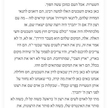
השערות. אבל העם כמובן עשה הפוך.
כאן באים השבטים האלו למשה רבינו, הם דואגים לתנאי
המחיה שלהם, ל'תנאי השירות' אנחנו קוראים לזה – מה עם
רצון ה'? אם ה' יתברך היה רוצה שהם ישארו שם, אז
מלכתחילה היה אומר "כולם עוברים חוץ משני השבטים וחצי
האלה. אלה, המקום שלהם הוא מעבר הירדן". אז לא, ה' לא
אמר את זה, נתן את הארץ לשנים עשר שבטי י־ה. הם היו
צריכים להיכנס לארץ, והיו צריכים לסמוך על ה' שיהיה מקום
בארץ, "ארץ הצבי", שמתרחבת. הם עוד לא ראו את הארץ
בכלל, הם ראו את המקום שמתאים להם וזהו.
אנחנו לא כאן בית דין שבאים לדון את השבטים, חס וחלילה.
אנחנו באים כאן לראות מה קרה, כדי שאנחנו לא נחזור על
אותן הטעויות בַּפְּרט ובַכְּלל – שבקלות בן אדם שם את רצונו
לפני רצון ה' יתברך.
מתי קל לאדם לשים את רצון ה' בראש? כשזה קל לו, כשזה לא
סותר את האינטרס שלו, כשזה לא סותר את הרצונות, את