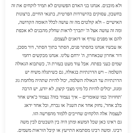
ולא מובנים. אנחנו בני האדם הפשוטים לא תמיד לוקחים את זה
בחשבון, עסוקים בהישרדות הפרטית, בתנאי החיים, ברצונות
האישיים – ולא קולטים מה זה עושה לכלל האומה הקדושה,
ומה זה עושה אצל ה' יתברך לראות שחלק מהבנים לא אכפת
להם או מפנים עורף או דואגים לעצמם.
אז עכשיו אנחנו בהסתר פנים, הסתר בתוך הסתר, דור מסכן,
דור אחרון שבאחרון, ה' ירחם עלינו. אנחנו מבקשים רחמי
שמים כעני בפתח. אבל עוד מעט בעזרת ה', כשתבוא הגאולה
השלמה – ויש הדרגתיות בגאולה, גם כשיתגלה משיח יש
הדרגתיות עד הגאולה השלמה, יכול להיות שתהיה מלחמת גוג
ומגוג, יכולים להיות כל מיני מצבי קיצון, לא יודע, יש הרבה
'תחזיות' כמו שאומרים – איך נעמוד בזה? נעמוד כ'איש אחד
בלב אחד', נחזק אחד את השני? או נברח, וכל אחד ידאג
לעצמו? אלה הלקחים שחייבים ללמוד מהפרשה הזו.
גם ראינו כאן שכל המשא ומתן היה בין השבטים לבין משה
רבינו. ומשה רבינו מסתמא התייעץ או קיבל הוראות משמים.