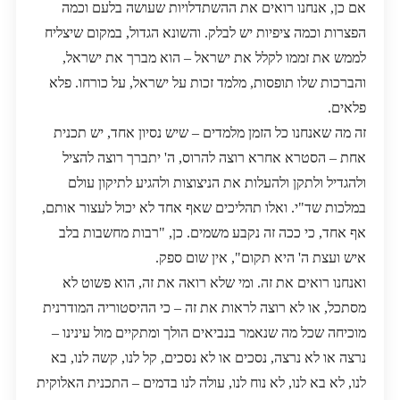
אם כן, אנחנו רואים את ההשתדלויות שעושה בלעם וכמה
הפצרות וכמה ציפיות יש לבלק. והשונא הגדול, במקום שיצליח
לממש את זממו לקלל את ישראל – הוא מברך את ישראל,
והברכות שלו תופסות, מלמד זכות על ישראל, על כורחו. פלא
פלאים.
זה מה שאנחנו כל הזמן מלמדים – שיש נסיון אחד, יש תכנית
אחת – הסטרא אחרא רוצה להרוס, ה' יתברך רוצה להציל
ולהגדיל ולתקן ולהעלות את הניצוצות ולהגיע לתיקון עולם
במלכות שד"י. ואלו תהליכים שאף אחד לא יכול לעצור אותם,
אף אחד, כי ככה זה נקבע משמים. כן, "רבות מחשבות בלב
איש ועצת ה' היא תקום", אין שום ספק.
ואנחנו רואים את זה. ומי שלא רואה את זה, הוא פשוט לא
מסתכל, או לא רוצה לראות את זה – כי ההיסטוריה המודרנית
מוכיחה שכל מה שנאמר בנביאים הולך ומתקיים מול עינינו –
נרצה או לא נרצה, נסכים או לא נסכים, קל לנו, קשה לנו, בא
לנו, לא בא לנו, לא נוח לנו, עולה לנו בדמים – התכנית האלוקית