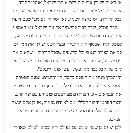
אז באמת יש בין אומות העולם אוהבי ישראל, אוהבי התורה,
אוהבי ישראל מעל טעם ודעת, אוהבים את עם ישראל ועוזרים
בכל הדורות. ויש בקצה השני שונאי ישראל, גם מעל טעם ודעת
– שמה עמלק, שרק רוצה להשמיד את עם ישראל. ויש באמצע
את כל הדרגות משנאה לגמרי עד אהבה ותמיכה בעם ישראל,
למשל יתרו, שבסוף הוא התגייר. ובצד השני יש לנו את המן, יש
לנו את הצורר הנאצי וכל הרשעים שבכל הדורות – שונאים את
עם ישראל, שונאים את התורה, מקנאים אולי בעם ישראל, אין
לי מושג, אבל ככה מאז עשָׂו, "עשו שונא ליעקב".
ה' יתברך מנהל את העולם בחסד, דין ורחמים. אמנם המטרה
היא להיטיב לנבראים, אבל כדי להיטיב נכון צריך גם דין שיגביל
את הנבראים – כי הנבראים מעורבבים טוב ורע עם יצר הרע,
היצר הפרטי והיצר הכללי, אם לא יהיו גבולות, אז בן אדם יעשה
ככל העולה על רוחו מכל מה שימכור לו היצר הרע ויחריב את
העולם.
ולכן יש גם כן שכר ועונש, גם בעולם הזה וכמובן לעולם שאחרי