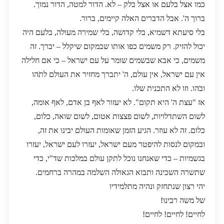
כמו אצל בלעם או אצל בלק – לא. הדור למטה, הדור נמוך.
ברוך ה'. אבל הדברים האלה קיימים, ברור.
בלי סיעתא דשמיא, בלי קדושה, בלי שמירה מעולה, בלעם היה
יכול להזיק. רק משמים כפו אותו שבמקום שיקלל – יברך. זה
משמים, כי אבא שבשמים שומר על עם ישראל – כי אם חלילה
אין עם ישראל, אין עולם, ה' יתברך מחזיר את העולם לתֹהו
ובֹהו. וזו לא התכנית שלו.
אז "עצת ה' היא תקום". לא יעזור לאף בן אדם, לאף אומה,
לשום השתדלויות, לשום פצצות אטום, לשום שואה, כלום,
כלום. זה לא עוזר. הגיע הזמן שאומות העולם יבינו את זה,
ובמקום לנסות להיפטר מעם ישראל, יעזרו לעם ישראל, יעזרו
בגשמיות – כדי שאנחנו נוכל לתקן עולם במלכות שד"י, כדי
שתשרה השכינה ותבוא הגאולה השלמה במהרה ברחמים.
יהי רצון שנתחזק ונהיה מתלמידיו
של משה רבינו!
לחיים! לחיים! לחיים!