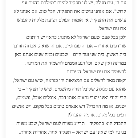
עם ה', עם סגולה, יש לנו תפקיד להיות "ממלכת כהנים וגוי
קדוש". אם אנחנו עושים את התפקיד, הכל טוב. אם אנחנו לא
עושים את התפקיד, אז אומות העולם רצועת מלקות להעניש
את עם ישראל.
ולכן בכל פעם שעם ישראל לא מתנהג כראוי יש רודפים
שרודפים אחריו – אם זה פוגרומים, אם זה שואה, אם זה חורבן
בית ראשון, בית שני ועד היום – שבעים וכמה שנים אנחנו כאן
במדינה ואין שקט, וכל רגע זוממים להשמיד את המדינה,
להשמיד את עם ישראל. ה' ירחם.
וקשה מאד להשלים עם המציאות הזו כנראה, שיש עם ישראל,
שהוא עם סגולה, שקיבל תורה מהשמים, שיש לו תפקיד – כי
הרי יהודי ואינו יהודי נראים אותו דבר, אוכלים אוכל, נושמים,
ישנים, אז מה ההבדל? ויש אנשים טובים בכל מקום, ויש אנשים
רעים בכל מקום, אז מה ההבדל?
ההבדל הוא בתפקיד – תרי"ג מצוות לעם ישראל, שבע מצוות
בני נח למי שאינו עם ישראל – תפקיד אחר, אחריות אחרת,