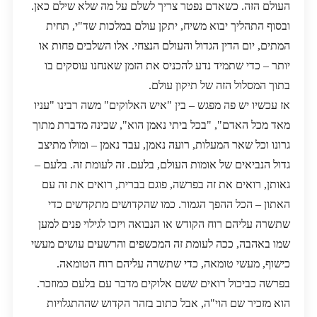
העולם הזה. כשאדם נפטר צריך לשלם על מה שלא שילם כאן.
ובסוף התהליך יבוא משיח, יתקן עולם במלכות שד"י, תחית
המתים, יום הדין הגדול והעולם הנצחי. אלו השלבים פחות או
יותר – כדי שתמיד נדע להכניס את הזמן שאנחנו עוסקים בו
בתוך המסלול הזה של תיקון עולם.
אז עכשיו יש פה מפגש – בין "איש האלוקים" משה רבינו "עניו
מאד מכל האדם", "בכל ביתי נאמן הוא", שכינה מדברת מתוך
גרונו וכל שאר המעלות, רועה נאמן, עבד נאמן – ומולו מתיצב
גדול הנביאים של אומות העולם, בלעם. זה לעומת זה. בלעם –
גאותן, רואים את זה בפרשה, פוגם בברית, רואים את זה עם
האתון – הכל ההפך הגמור. כמו שהקדושים מתקדשים כדי
שתשרה עליהם רוח הקודש או הנבואה ויזכו לגילוי פנים למען
שמו באהבה, ככה לעומת זה המכשפים והרשעים עושים מעשי
כישוף, מעשי טומאה, כדי שתשרה עליהם רוח הטומאה.
בפרשה כביכול רואים ששם אלוקים מדבר עם בלעם כמוזכר.
הוא מזכיר שם הוי"ה, אבל כתוב בזהר הקדוש שההתגלויות