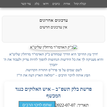
קבלת קהל
אודות
כתבים
וידאו
בלוג
צור קשר
עדכונים אחרונים
אין עדכונים חדשים
'דרך עץ החיים' היא הדרך שמחדש כ"ק האדמו"ר מרחלין שליט"א
והיא מעניקה לך את כל הידיעות הנחוצות להפוך להיות צדיק ולעבוד את ה'
יתברך
לשם שמים על פי פרד"ס התורה הקדושה.
הפֵץ אותה לזיכוי הרבים – "ומלאה הארץ דעה את ה'"!
פרשת בלק תשפ"ב – איש האלוקים כנגד
המכשף
תאריך: 2022-07-07
שתפו לזיכוי הרבים