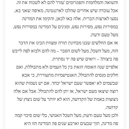
והשואה והמלחמות והפוגרומים 'עזרו' להם לא לשכוח את זה.
אבל עובדה שיש אחרים שהלכו לארגנטינה, מאיפה שאני בא,
נסעו לארצות הברית. אלה באו לכאן, והקימו את המדינה
במסירות נפש, מסירות נפש, ומגינים על המדינה במסירות נפש,
מעל טעם ודעת.
אז אם החלשים שבנו מבחינת תורה ומצוות הבינו את הדבר
הזה, מעל השכל, מעל לשום הסבר – מה להם ולבוא לפה לייבש
פה ביצות? – רואים שיש פה יד נסתרת.
אלפיים שנה האומה הזאת בין כל העמים ולא מתבוללת, ואם
חלקים מנסים להתבולל, האנטישמיות מתעוררת, כי אבא
שבשמים לא יאפשר שעם ישראל יכחד. אם יש נשמות שהוא
רוצה שיצאו מעם ישראל, אז יתן להם להתבולל. אבל אם אלה
ניצוצות באמת של הקדושה, הוא לא יוותר על שום ניצוץ של
קדושה.
ולכן מעל טעם ודעת, מעל השכל האנושי, בלי שום סיכוי קמה
פה מדינה, תוך שבעים וארבע שנים פה המדינה הזו היא