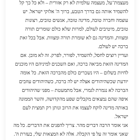
מעצמת־על, מעצמה עולמית לא רק אזורית – ולא כל כך קל
להשמיד אותה גם בדרך הטבע, ברוך ה' אלוקי ישראל. יש
עוצמה וחברה טובה, מדינה טובה, אנשים טובים, רצונות
טובים, מיטיבים לעולם, למרות שלא כולם שומרים תורה
ומצוות, והמדינה גם לא שומרת תורה ומצוות. אבל בכל זאת
ברכה יש לעולם.
ועדיין רוצים לחסל, להשמיד, לפורר, לפרק. זה לא מובן. אם
המדינה הזאת מביאה ברכה, ואם השכנים למיניהם היו מוכנים
לחיות בשלום – היו נשכרים כולם מהברכה הזאת. כל אומה
יודעת שכשהיהודים אצלה יש לה ברכה, כשהיהודים עוזבים
הברכה לא נגמרת לגמרי, אבל מתמעטת – מפני שהיהודים
איפה שהם נמצאים מקבלים שפע מהקדושה, והשר הממונה
באותה מדינה לוקח לעצמו את הרוב ונותן רק תמצית לעם
ישראל.
אני אומר הרבה דברים מהר. צריך להפנים את הדברים. כל מה
שאני אומר זה על פי הקבלה. אלה לא המצאות שלי, בעזרת ה'.