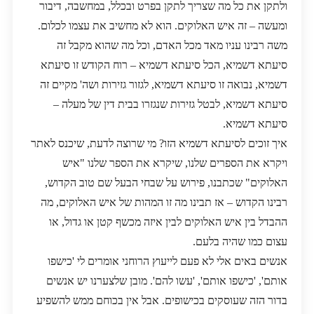
ולתקן את כל מה שצריך לתקן בפרט ובכלל, במחשבה, דיבור
ומעשה – זה איש האלוקים. הוא לא מחשיב את עצמו לכלום.
משה רבינו עניו מאד מכל האדם, וכל מה שהוא מקבל זה
סיעתא דשמיא, הכל סיעתא דשמיא – רוח הקודש זו סיעתא
דשמיא, נבואה זו סיעתא דשמיא, לגזור גזירות ושה' מקיים זה
סיעתא דשמיא, לבטל גזירות שנגזרו בבית דין של מעלה –
סיעתא דשמיא.
איך זוכים לסיעתא דשמיא הזו? מי שרוצה לדעת, שיכנס לאתר
ויקרא את הספרים שלנו, שיקרא את הספר שלנו "איש
האלוקים" שכתבנו, פירוש על שבחי הבעל שם טוב הקדוש,
רבינו הקדוש – אז תבינו מה זו המהות של איש האלוקים, מה
ההבדל בין איש האלוקים לבין איזה מכשף קטן או גדול, או
עצום כמו שהיה בלעם.
אנשים באים אלי לא פעם לייעוץ הרוחני אומרים לי 'כישפו
אותם', 'כישפו אותם', 'עשו להם'. מובן שלצערנו יש אנשים
בדור הזה שעוסקים בכישופים. אבל אין בכוחם ממש להשפיע