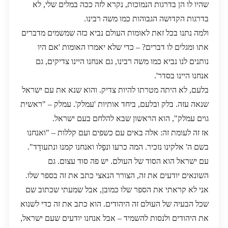
שהיו לו הן בדרגות הנמוכות, נקרא לזה ככה במלים שלי, לא
בדרגות הקדושה הגבוהות כמו משה רבינו.
ולמה נתנו בכל זאת לאומות העולם נביא כזה שמשמים מדברים
אתו ומגלים לו דברים? – כדי שלא יאמרו האומות 'אם היו
נותנים לנו נביא כמו משה רבינו, גם אנחנו היינו צדיקים, גם
אנחנו היינו בסדר'.
בלעם, לא היתה מטרתו להיות צדיק. והוא שנא את עם ישראל
שנאה עזה. בלק ובלעם, ביחד אותיות 'עמלק'. עמלק – "ראשית
גוים עמלק", הוא הראשון שבא להלחם בעם ישראל.
אז זה לעומת זה: אלה באים עם כשפים ועם קללות – "ואנחנו
בשם ה' אלקינו נזכיר. המה כרעו ונפָלו ואנחנו קמנו ונתעודָד".
עם ישראל הוא הסוד של העולם. יש פה סוד עצום. גם
השונאים יודעים את זה, הצורר הנאצי כתב את זה בספר שלו.
אני לא קראתי את הספר שלו כמובן, אבל שמעתי שכתוב שם
שכל הבעיה של העולם זה היהודים. הוא כתב את זה כדי לשנוא
את היהודים ולנסות להשמיד – אבל אנחנו יודעים שעם ישראל,