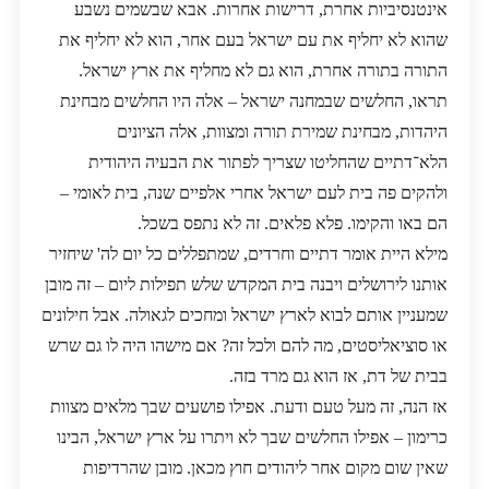
אינטנסיביות אחרת, דרישות אחרות. אבא שבשמים נשבע
שהוא לא יחליף את עם ישראל בעם אחר, הוא לא יחליף את
התורה בתורה אחרת, הוא גם לא מחליף את ארץ ישראל.
תראו, החלשים שבמחנה ישראל – אלה היו החלשים מבחינת
היהדות, מבחינת שמירת תורה ומצוות, אלה הציונים
הלא־דתיים שהחליטו שצריך לפתור את הבעיה היהודית
ולהקים פה בית לעם ישראל אחרי אלפיים שנה, בית לאומי –
הם באו והקימו. פלא פלאים. זה לא נתפס בשכל.
מילא היית אומר דתיים וחרדים, שמתפללים כל יום לה' שיחזיר
אותנו לירושלים ויבנה בית המקדש שלש תפילות ליום – זה מובן
שמעניין אותם לבוא לארץ ישראל ומחכים לגאולה. אבל חילונים
או סוציאליסטים, מה להם ולכל זה? אם מישהו היה לו גם שרש
בבית של דת, אז הוא גם מרד בזה.
אז הנה, זה מעל טעם ודעת. אפילו פושעים שבך מלאים מצוות
כרימון – אפילו החלשים שבך לא ויתרו על ארץ ישראל, הבינו
שאין שום מקום אחר ליהודים חוץ מכאן. מובן שהרדיפות