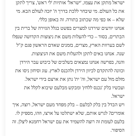
ישראל מתקן את עצמו, 'ישראל' אותיות 'לי ראש', צריך לתקן
את כל העולם. מי שיבחר ללכת בדרך ה' יזכה לעולם הבא. מי
שלא – אז כפי מה שכתוב בתורה. זה באופן כללי.
אנחנו יודעים שירדנו למצרים בפשט בגלל הגזירה של ברית בין
הבתרים, בסוד – כדי להעלות משם את ניצוצות הקדושה שנפלו
לשם בערוות הארץ, מצרים, בזמנים שאדם הראשון פגם ק"ל
שנה. אנחנו באים לתקן ולהעלות משם את הניצוצות.
והנה, בפרשה אנחנו נמצאים בשלבים של כיבוש עבר הירדן
וכוונה להתקדם לכיוון הירדן ולהכנס לארץ. עוג וסיחון ניסו את
מזלם מול עם ישראל, וה' ית' נתן את ארצם בידי ישראל.
ועכשיו בלק 'נכנס ללחץ' ומבקש מבלעם שיבוא לקלל את
ישראל.
ויש הבדל בין בלק לבלעם – בלק מפחד מעם ישראל, רוצה, איך
אומרים? לגרש אותם, שלא ישתלטו על ארצו, וזהו, מספיק לו.
בלעם לעומת זה רוצה להשמיד את עם ישראל רחמנא ליצלן. זה
הסיפור.