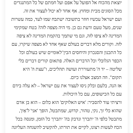
יוצאת מהכוח אל הפועל על אפם ועל חמתם של כל המתנגדים
מכל הסוגים מבית ומחוץ. אף אחד לא יכול לעצור את זה.
ועם ישראל עכשיו חוזר בתשובה ישתבח שמו לעד, כמה עשרות
שנים, מעל טעם ודעת גם כן. מי היה מצפה לזה? בטח שמקימי
המדינה לא ציפו לזה, וגם מי שתמך בהקמת המדינה לא ציפה
לזה. וקורים מלא דברים בעולם שאף אחד לא מצפה שיקרו, עם
כל התכנון והסנכרון והיחסים הבין־לאומיים שיש בעולם וכל
הכפר הגלובלי וכל הדברים האלה. פתאום קורים דברים בלי
שליטה – יד ה' מתעוררת ועושה תהליכים, ו"עצת ה' היא
תקום". וזה המצב אצלנו כיום.
אז הנה, בלעם ובלק ניסו לעצור את עם ישראל – לא עלה בידם
עם כל הכישופים, עם כל היכולות.
ורציתי עוד להסביר: 'איש האלוקים' הוא כלום – הוא בן אדם
שהוא כלי זך, נקי, טהור, קדוש, שמתבטל, הופך 'אני' ל'אַיִן',
מתבטל כלפי ה' יתברך ונדבק בה' יתברך כל הזמן, ומנסה בכל
הכח לעשות רצונו, לקיים את תורתו, להקשיב להשגחה העליונה