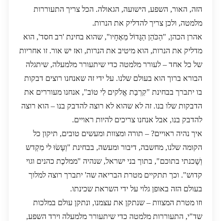
הזה, האור, השפע, הישועה, הגאולה. הכל צריך התעוררות
מלמטה, ולכן צריך להדליק את הנרות.
אהרן הכהן, "הַכֹּהֵן הַגָּדוֹל מֵאֶחָיו", שהוא בחינת 'רב חסד', הוא
מדליק את הנרות, הוא מיטיב את הנרות, ואז יש אור. זו אחריות
של כל אחד – לעורר מלמטה כדי שיתעורר מלמעלה, שיתגלה
הבורא ברוך הוא בעולם שלנו. על ידי זה שאנחנו רוצים דבקות
בו יתברך בבחינת "קִרְבַת אֱלֹקים לִי טוֹב", אנחנו מעוררים את
הדבקות שלו בנו. זה לא שהוא לא רוצה להדבק בנו – הוא רוצה
להדבק בנו, אבל אנחנו צריכים להיות ראויים.
איך נהיה ראויים? – תורה ומצוות ומעשים טובים, תיקון כל
הקומה שלנו, מחשבה, דיבור ומעשה, בבחינת "וְעָשׂוּ לי מִקְדש
וְשָׁכנתי בתוכם", בתוך בני ישראל, שנהיה "ממלכֶת כהנים וגוי
קדוש". וכך תתקיים מטרת הבריאה שה' יתברך רוצה למלוך
בעולם הזה באופן גלוי על ידי השראת שכינתו.
וזו מטרת המצוות – שנתקן את עצמנו, ונתקן עולם במלכות
שד"י, התעוררות מלמטה כדי שיתעורר מלמעלה וירד השפע,