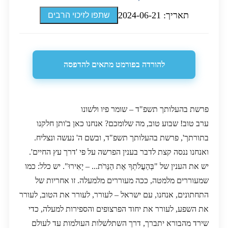
תאריך: 2024-06-21
שתפו לזיכוי הרבים
להורדה בפורמט מתאים להדפסה
פרשת בהעלותך תשפ"ד – שומר פיו ולשונו
ערב טוב! שבוע טוב, מה שלומכם? אנחנו כאן ב'ותן חלקנו
בתורתך', פרשת בהעלותך תשפ"ד, ובשם ה' נעשה ונצליח.
ואנחנו ננסה קצת לדבר בענין הפרשה על פי 'דרך עץ החיים'.
יש את הענין של "בְּהַעֲלֹתְךָ אֶת הַנֵּרֹת... – יָאִירוּ". יש כלל: כמו
שמעוררים מלמטה, ככה מעוררים מלמעלה. זו אחריות של
התחתונים, אנחנו, עם ישראל – לעורר, לעורר את הטוב, לעורר
את השפע, לעורר את יחוד הפרצופים והספירות למעלה, כדי
שירד מהבורא יתברך, דרך השתלשלות העולמות עד לעולם