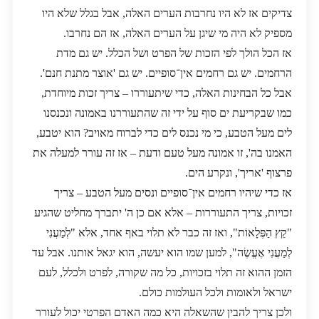
צדיקים אז לא היו נחרבות הערים האלה, אבל בגלל שלא היו
מספיק לא היה מי שיגן על הערים האלה, אז הם נחרבו.
אז הכל הולך לפי הזכות של הפרט ושל הכלל. יש גם מדת
הרחמים. יש גם רחמים אין־סופיים. יש גם 'אוצר מתנת חנם'.
אבל כל הבחינות האלה, כדי שיתעוררו – צריך זכות מיוחדת,
כמו שבקריעת ים סוף על ידי זה שהתעוררנו באמונה ונכנסנו
לים מעל הטבע, כי מי נכנס לים כדי לברוח מאויב? הוא יטבע,
האמנו בה', זו אמונה מעל טעם ודעת – אז זה עורר למעלה את
פרצוף 'אריך', ונקרע הים.
אז כדי שיהיו רחמים אין־סופיים ונסים מעל הטבע – צריך
זכויות, צריך התעוררות – אלא אם כן ה' יתברך מחליט שהגיע
"קֵץ הַפְּלָאוֹת", ואז זה כבר לא תלוי באף אחד, אלא "לְמַעֲנִי
לְמַעֲנִי אֶעֱשֶׂה", למען שמו הוא יעשה, הוא יגאל אותנו. אבל עד
הזמן ההוא זה תלוי בזכויות, כל מה שקורה, לפרט ולכלל, לעם
ישראל ולאומות ולכל העולמות כולם.
ולכן צריך להבין שהשאלה היא כמה האדם הפרטי יכול לעורר