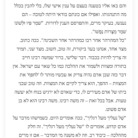
והם באו אליו בטענה בעצם על ענין אישי שלו, בלי להבין בכלל
מה התנהגותו. ואפילו אם כונתם בודאי היתה לטובה – הם
נענשו, בעיקר מרים, והתפרסם הענין לדורות. "שֹׁמֵר פִּיו וּלְשׁוֹנוֹ
שֹׁמֵר מִצָּרוֹת נַפְשׁוֹ".
"כל המהרהר אחר רבו כמהרהר אחר השכינה". ככה כתוב.
מצד אחד, אנחנו בעד ביקורת, זה טוב, חשוב. מצד שני, תמיד
זה צריך להיות בכבוד. דבר שלישי, ברור שמשה רבינו חייב
בתורה ומצוות ולשמור את ההלכה כמו כל שאר עם ישראל. אין
דבר כזה שבן אדם נהיה צדיק אז עכשיו מותר לו 'לחפף' את
המצוות – ההפך, הוא צריך לקיים את המצוות. וזה טוב שבני
ביתו של אדם מעירים לו, כדי שאדם לא ירגיש בנוח ולא יעשה
טעות. אבל בכל זאת – זה משה רבינו. משה רבינו הוא לא בן
אדם פשוט.
"שַׁל נעליך מעל רגליך", ככה אומרים היום. כשמישהו מדבר על
אדם קדוש, אומרים לו "של נעליך מעל רגליך". זה חלק
מההלכה – כיבוד רב. וזה לא משנה מי המדבר – אם זו מרים