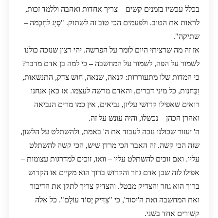
בכלל עכשיו בזמנים קשים – צריך אחדות ואהבה וללמד זכות,
לראות את הטוב. ולפעמים הכי טוב זה לשתוק. "סְיָג לַחָכְמה –
שתיקה".
אז זה מה שרציתי היום לומר על הפרשה. יהי רצון שנזכה כולנו
לשמור על הפה, לשמור על המחשבה – כי למה בן אדם מדבר?
כי המדות שלו מתעוררות: קנאה, שנאה, חוש צדק, התנשאות,
וַכְּחנות, כל מיני דברים, והאדם מרשה לעצמו. אז כאן אנחנו
רואים שאפילו קדושי עליון, נביאים, אין כמו מרים הנביאה
ואהרן הכהן – נכשלו, והיה עונש על זה.
ה' יעזור שכולנו נזכה לעבוד את ה' באמת, ולהשתלט על הלשון,
שזה הכי קשה. זה האבר הכי מרדן שיש, הכי קשה להשתלט
עליו. ואם זוכים להשתלט עליו – וואו, זוכים למדרגות עצומות –
אפילו לזה שבן אדם גוזר והקדוש ברוך הוא מקיים או הקדוש
ברוך הוא גוזר והצדיק מבטל. והצדיק צריך לתקן את הדיבור
ואת המחשבה ואת ה'יסוד', כי "צַדִּיק יְסוֹד עוֹלָם". כל אלה
קשורים אחד בשני.