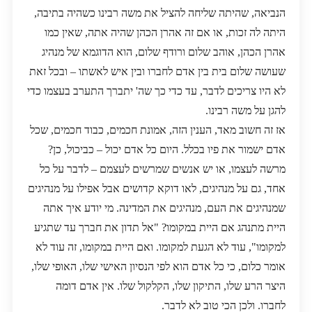
הנביאה, שהיתה שליחה להציל את משה רבינו כשהיה בתיבה,
היתה לה זכות, או אם זה אהרן הכהן שהיה אתה, שאין כמו
אהרן הכהן, אוהב שלום ורודף שלום, הוא הדוגמא של מנהיג
שעושה שלום בית בין אדם לחברו ובין איש לאשתו – ובכל זאת
לא היו צריכים לדבר, עד כדי כך שה' יתברך התערב בעצמו כדי
להגן על משה רבינו.
אז זה חשוב מאד, הענין הזה, אמונת חכמים, כבוד חכמים, שכל
אדם ישמור את פיו בכלל. היום כל אדם יכול – כביכול, כן?
מרשה לעצמו, או יש אנשים שמרשים לעצמם – לדבר על כל
אחד, גם על מנהיגים, לאו דוקא קדושים אבל אפילו על מנהיגים
שמנהיגים את העם, מנהיגים את המדינה. מי יודע איך אתה
היית מתנהג אם היית במקומו? "אל תדון את חברך עד שתגיע
למקומו", עוד לא הגעת למקומו. ואם היית במקומו, זה עוד לא
אומר כלום, כי כל אדם הוא לפי הנסיון האישי שלו, האופי שלו,
היצר הרע שלו, התיקון שלו, הקלקול שלו. אין אדם דומה
לחברו. ולכן הכי טוב לא לדבר.