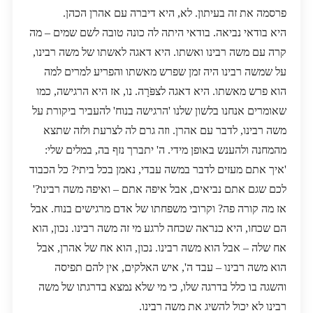
פרסמה את זה בעיתון. לא, היא דיברה עם אהרן הכהן.
היא בודאי נביאה. בודאי היתה לה כונה טובה לשם שמים – מה
קרה עם משה רבינו ואשתו. היא דאגה לאשתו של משה רבינו,
על שמשה רבינו היה זמן שפרש מאשתו והפריע למרים למה
הוא פרש מאשתו. היא דאגה לצפֹּרָה. נו, אז היא הרגישה, כמו
שאומרים אנחנו בלשון שלנו 'הרגישה בנוח' להעביר ביקורת על
משה רבינו, לדבר עם אהרן. וזה גרם לה לצרעת ולזה שתצא
מהמחנה ולהענש באופן מידי. ה' יתברך נזף בה, במלים שלי:
'איך אתם מעזים לדבר במשה עבדי, נאמן בכל ביתי? כל הכבוד
לכם שגם אתם נביאים, אבל איפה אתם – ואיפה משה רבינו?'
אז מה קורה פה? וקרובי משפחתו של אדם מרגישים בנוח. אבל
הם שכחו, היא כנראה שכחה לרגע מי זה משה רבינו. נכון, הוא
אח שלה – אבל הוא משה רבינו. נכון, הוא אח של אהרן, אבל
הוא משה רבינו – עבד ה', איש האלקים, אין להם תפיסה
והשגה בו כלל בדרגה שלו, כי מי שלא נמצא בדרגתו של משה
רבינו לא יכול להשיג את משה רבינו.