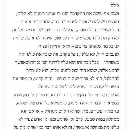
כולם.
ולמה אני עושה את ההקדמה הזו? כי אנחנו בזמנים לא קלים,
ואנשים יש להם שאלות למה קורה ככה, למה קורה אחרת –
הכל משמים, הכל לטובה, הכל לתיקון הנצחי של עם ישראל. זה
לא רק התיקון העכשוי: שיהיה לנו טוב, שיהיה לנו אוכל, שיהיה
לנו כל מה שאנחנו צריכים – אלא התיקון הנצחי.
לפעמים חייל, לא עלינו, נופל בקרב, וזה שובר את כולנו ואת
משפחתו – אבל מבחינתו הוא עלה לדרגה הכי גבוהה שאפשר
להגיע אליה, שהוא היה יכול להגיע אליה, הוא לא צריך
להתגלגל, הוא לא צריך שום תיקונים – נהיה קדוש, כי מסר את
נפשו על קידוש ה' בשביל להציל את עם ישראל.
אז לכן כשרוצים לבדוק מה טוב בדבר מסוים צריך לבדוק אותו
במציאות הנצחית ולא הזמנית, כי ממילא כל אדם מתי שהוא,
עד מאה ועשרים, מתי שהוא האדם מסתלק – אז אם הוא
מסתלק במות טבעי, אדם זקן שהגיע זמנו, או אדם צעיר לא
עלינו מת ממחלה או משהו, זה לא אותו דבר כמו שהוא מת על