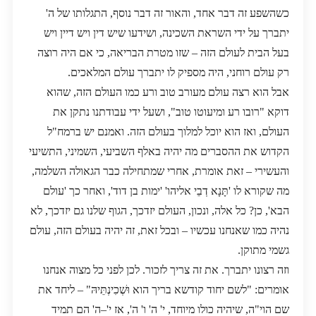
כשהשפע זה דבר אחד, והאור זה דבר נוסף, התגלותו של ה'
יתברך על ידי השראת השכינה, ושידעו שיש דין ויש דיין ויש
בעל הבית לעולם הזה – שזו מטרת הבריאה, כי אם היה רוצה
רק עולם רוחני, היה מספיק לו יתברך עולם המלאכים.
אבל הוא רצה עולם מעורב טוב ורע כמו העולם הזה, שהוא
דוקא "רובו רע ומיעוטו טוב", ושעל ידי עבודתנו נתקן את
העולם, ואז הוא יוכל למלוך בעולם הזה. ואמנם יש ברמח"ל
הקדוש את ההסברים מה יהיה באלף השביעי, השמיני, התשיעי
והעשירי – זאת אומרת, אחרי שמתחילה כבר הגאולה השלמה,
מה שקורא לו 'תָּנָא דְבֵי אליהו' 'ימות בן דוד', ואחר כך 'עולם
הבא', כן? כל אלה, ונכון, העולם יזדכך, הגוף שלנו גם יזדכך, לא
נהיה כמו שאנחנו עכשיו – ובכל זאת, זה יהיה בעולם הזה, עולם
גשמי מתוקן.
וזה רצונו יתברך. את זה צריך לזכור. לכן לפני כל מצוה אנחנו
אומרים: "לשם יחוד קודשא בריך הוא וּשְׁכִינְתֵּיהּ" – ליחד את
שם הוי"ה, שיהיה כולו מיוחד, י' ה' ו' ה', אז י'–ה' הם תמיד