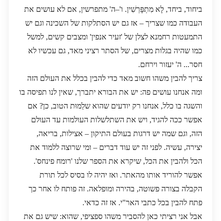
ביחוד, ביחד, לָא מִתְפָּרְשִׁין. ו'–ה' מתפרשין, אם לא עושים את
העבודה כמו שצריך – אז גם יש הסתלקות של השכינה וגם יש
התמעטות רחמנא לצלן של 'זעיר אנפין' ומצבים קשים, למשל
כמו שהיה בגלות מצרים, של הסתר רציני מאד, גם עכשיו לא
חסר... ה' יעזור וירחם.
צריך להבין משהו חשוב מאד כדי להבין בכלל את העולם הזה
ומה אנחנו עושים פה: יש את הבורא יתברך, שאין לנו תפיסה בו
והשגה בו כלל, אנחנו רק יודעים שהוא שלֵמוּת הטוב, כן? אם
אפשר ככה להגיד, ויש את השתלשלות העולמות עד העולם
הזה, וגם שמה יש דרגות בעולם התיקון – אצילות, בריאה,
יצירה, עשיה. לפני זה יש עוד דברים – ומי שרוצה ללמוד את
הכל ולהבין את הכל, שיקרא את הספר שלנו 'רומח פינחס'.
אפשר להוריד אותו מהאתר. ואז יהיה לו בסיס לכל תורת
הקבלה בצורה פשוטה, בהירה ומופלאה. זה פותח לו אחר כך
פתח להבין בכל כתבי האר"י. אז זה כדאי.
אבל אני רציתי כאן להסביר משהו ספציפי, שהוא: שיש גם את