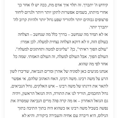
קידוש ה' יתברך. זה תלוי איך אדם מת, ככה יש לו אחר כך
אחרי מיתתו, בשמים אפשרות לתקן יותר ויותר ולגרום ליחוד
פרצופים גבוהים יותר ולהוריד שפע גדול יותר ולהיות קרוב לה'
יתברך יותר.
אז לא תמיד מה שנחשב – בדרך כלל מה שנחשב – הצלחה
בעולם הזה, זו לא דוקא הצלחה נצחית למעלה. לכן אמרו:
"עולם הפוך ראיתי", כן? "עליונים למטה ותחתונים למעלה".
העולם הפוך. אבל העולם למעלה, זה העולם האמתי. שמה כל
אחד לפי מה שהוא.
אנחנו מגיעים כאן לסוגיה של אהרן ומרים הנביאה, שדיברו לשון
הרע על משה רבינו. משה רבינו, האח האהוב שלהם, אי אפשר
לתאר את דרגתו של משה רבינו – איש האלקים, גדול הנביאים,
גדול החכמים, הוריד לנו את התורה, היה הגואל הראשון, ויהיה
גם הגואל האחרון – אז מה קרה פה? מרים הנביאה שמסרה את
נפשה בשביל משה רבינו אז כשהוא היה בתוך התיבה בתוך
הנילוס, היא דיברה עם אחיה והעבירה ביקורת. והיא לא