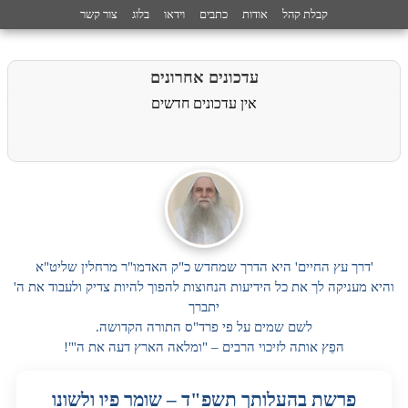
קבלת קהל
אודות
כתבים
וידאו
בלוג
צור קשר
עדכונים אחרונים
אין עדכונים חדשים
'דרך עץ החיים' היא הדרך שמחדש כ"ק האדמו"ר מרחלין שליט"א
והיא מעניקה לך את כל הידיעות הנחוצות להפוך להיות צדיק ולעבוד את ה'
יתברך
לשם שמים על פי פרד"ס התורה הקדושה.
הפֵץ אותה לזיכוי הרבים – "ומלאה הארץ דעה את ה'"!
פרשת בהעלותך תשפ"ד – שומר פיו ולשונו