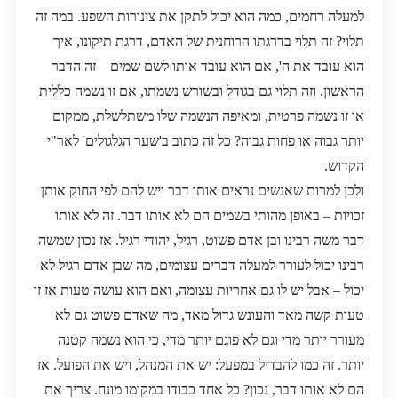
למעלה רחמים, כמה הוא יכול לתקן את צינורות השפע. במה זה
תלוי? זה תלוי בדרגתו הרוחנית של האדם, דרגת תיקונו, איך
הוא עובד את ה', אם הוא עובד אותו לשם שמים – זה הדבר
הראשון. וזה תלוי גם בגודל ובשורש נשמתו, אם זו נשמה כללית
או זו נשמה פרטית, ומאיפה הנשמה שלו משתלשלת, ממקום
יותר גבוה או פחות גבוה? כל זה כתוב ב'שער הגלגולים' לאר"י
הקדוש.
ולכן למרות שאנשים נראים אותו דבר ויש להם לפי החוק אותן
זכויות – באופן מהותי בשמים הם לא אותו דבר. זה לא אותו
דבר משה רבינו ובן אדם פשוט, רגיל, יהודי רגיל. אז נכון שמשה
רבינו יכול לעורר למעלה דברים עצומים, מה שבן אדם רגיל לא
יכול – אבל יש לו גם אחריות עצומה, ואם הוא עושה טעות אז זו
טעות קשה מאד והעונש גדול מאד, מה שאדם פשוט גם לא
מעורר יותר מדי וגם לא פוגם יותר מדי, כי הוא נשמה קטנה
יותר. זה כמו להבדיל במפעל: יש את המנהל, ויש את הפועל. אז
הם לא אותו דבר, נכון? כל אחד כבודו במקומו מונח. צריך את