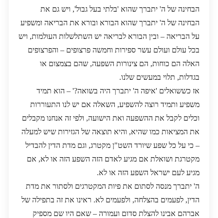
הבחינה של ה' יתברך שהוא 'בלתי בעל גבול', ויש גם את
הבחינה של ה' יתברך שהוא הבורא ובורא את הבריאה ומשפיע
על הבריאה – ובין הבורא לבריאה יש השתלשלות העולמות, ויש
בכל עולם ועולם עשר ספירות וחמשה פרצופים – והפרצופים
האלה הם כוחות, הם צינורות השפעה, שהם בצמצום או
בגדלות, תלוי במעשים שלנו.
אז כששואלים 'איפה ה' יתברך היה בשואה?' – הוא תמיד
משפיע ותמיד רוצה להשפיע, השאלה אם יש לנו התעוררות
וכלים לקבל את ההשפעה ואת הישועה, ולפי זה אנחנו מקבלים
את המציאות כמו שהיא, והיא תוצאה של הגזירות שיש למעלה
– כי על כל שפע שיורד השט"ן מקטרג, וגם מדת הדין להבדיל
מקטרגת ושואלת אם מגיע לאדם הזה השפע הזה או לא, אם
מגיע לעם ישראל השפע הזה או לא.
ה' יתברך מנסה לסתום את פיות המקטרגים ולסתור את מדת
הדין, לפעמים בהצלחה, ולפעמים לא. ראינו את זה בתפילה של
אברהם אבינו להצלת סדום ועמורה – שאם היו שם מספיק